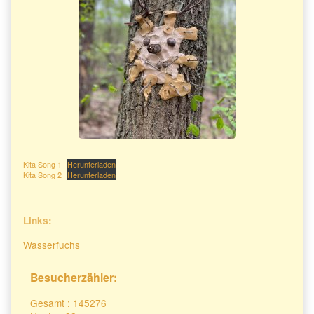
Kita Song 1
Herunterladen
Kita Song 2
Herunterladen
Secondary
Links:
Sidebar
Wasserfuchs
Besucherzähler:
Gesamt : 145276