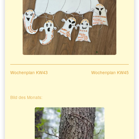
Beitragsnavigation
Previous
Next
Wochenplan KW43
Wochenplan KW45
post:
post:
Primary
Bild des Monats:
Sidebar