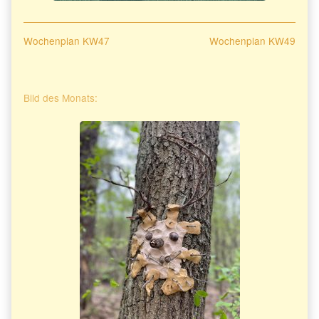
Beitragsnavigation
Previous
Next
Wochenplan KW47
Wochenplan KW49
post:
post:
Primary
Bild des Monats:
Sidebar