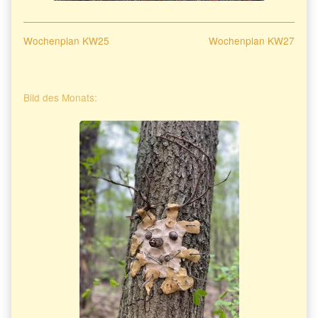
Beitragsnavigation
Previous
Next
Wochenplan KW25
Wochenplan KW27
post:
post:
Primary
Bild des Monats:
Sidebar