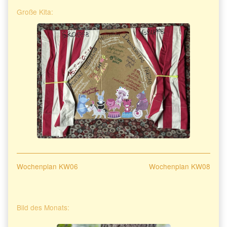
Große Kita:
Beitragsnavigation
Previous
Next
Wochenplan KW06
Wochenplan KW08
post:
post:
Primary
Bild des Monats:
Sidebar