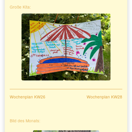
Große Kita:
Beitragsnavigation
Previous
Next
Wochenplan KW26
Wochenplan KW28
post:
post:
Primary
Bild des Monats:
Sidebar