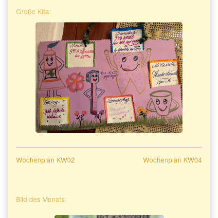
Große Kita:
Beitragsnavigation
Previous
Next
Wochenplan KW02
Wochenplan KW04
post:
post:
Primary
Bild des Monats:
Sidebar