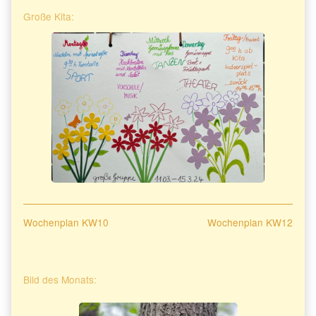
Große Kita:
Beitragsnavigation
Previous
Next
Wochenplan KW10
Wochenplan KW12
post:
post:
Primary
Bild des Monats:
Sidebar