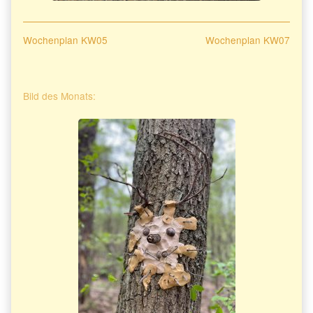
Beitragsnavigation
Previous
Next
Wochenplan KW05
Wochenplan KW07
post:
post:
Primary
Bild des Monats:
Sidebar