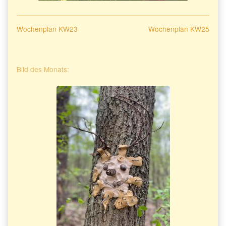
Beitragsnavigation
Previous
Next
Wochenplan KW23
Wochenplan KW25
post:
post:
Primary
Bild des Monats:
Sidebar