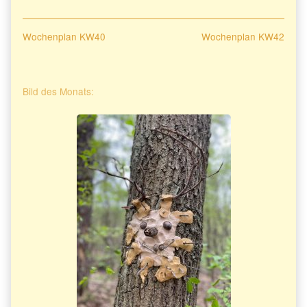
Beitragsnavigation
Previous
Next
Wochenplan KW40
Wochenplan KW42
post:
post:
Primary
Bild des Monats:
Sidebar