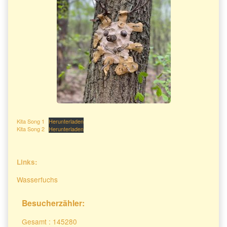
Kita Song 1
Herunterladen
Kita Song 2
Herunterladen
Secondary
Links:
Sidebar
Wasserfuchs
Besucherzähler:
Gesamt : 145280