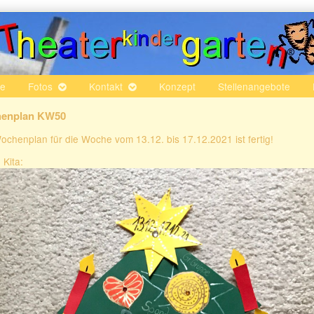
te
Fotos
Kontakt
Konzept
Stellenangebote
enplan KW50
ochenplan für die Woche vom 13.12. bis 17.12.2021 ist fertig!
 Kita: